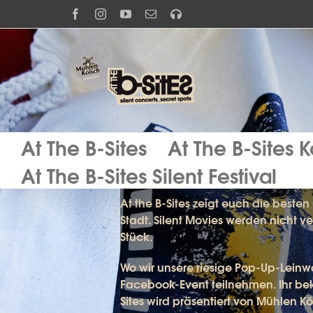
Zum
Facebook
Instagram
YouTube
E-
Spotify
Inhalt
Mail
springen
At The B-Sites
At The B-Sites 
At The B-Sites – 
At The B-Sites Silent Festival
At the B-Sites
zeigt euch die besten
Stadt
. Silent Movies werden nicht ve
Stück.
Wo wir unsere riesige Pop-Up-Leinwa
Facebook-Event teilnehmen. Ihr bek
Sites wird präsentiert von
Mühlen Kö