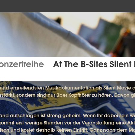
Konzertreihe
At The B-Sites Silen
Silent Movies – Secret Spots
 und ergreifendsten Musikdokumentation als
Silent Movie
a
rstärkt, sondern sind
nur über Kopfhörer zu hören
. Davon gi
nd aufschlagen ist streng geheim. Wenn Ihr dabei sein wol
ommt erst wenige Stunden vor der Veranstaltung eine Aktua
lsch
und kostet deshalb
keinen Eintritt
. Ganz nach dem Mot