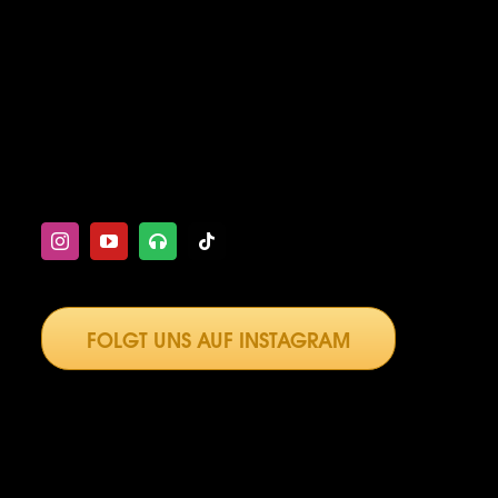
Moment gerade als unumstrittener Star einer
Shakespeare Inszenierung am größten Theater
Europas, dem Wiener Burgtheater, als Musiker
und Schauspieler wirkt, und auch im
österreichischen Film als Darsteller schon Fuß
gefasst hat, das sei hier nur am Rande noch
erwähnt.
FOLGT UNS AUF INSTAGRAM