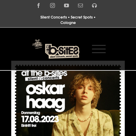
Zum
Facebook
Instagram
YouTube
E-
Spotify
Inhalt
Mail
springen
Silent Concerts • Secret Spots •
Cologne