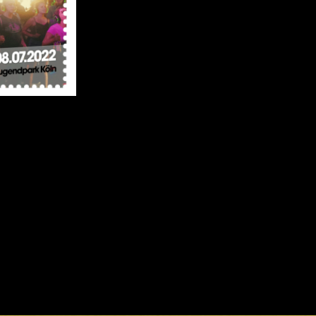
– die hört ihr nämlich nur über Kopfhör
der Stadt, hört man bestenfalls noch b
nicht? Wartet’s ab – das reißt wirklich 
keine Rolle! Für die echten Rampensä
wirklich Schönes zu gewinnen.