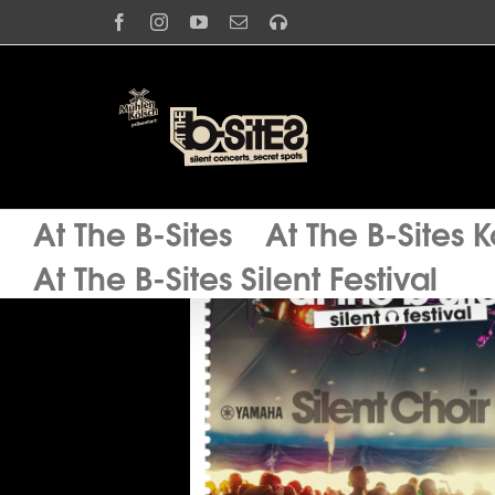
Zum
Facebook
Instagram
YouTube
E-
Spotify
Inhalt
Mail
springen
At The B-Sites
At The B-Sites 
At The B-Sites Silent Festival